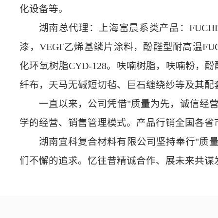
化设备等。
湖南总代理：上海富晨系类产品：FUCHE
漆，VEGF乙烯基鳞片涂料，酚醛型耐高温FUCH
化环氧树脂CYD-128。
呋喃树脂，呋喃粉，酚醛
纤布，天马无碱短切毡、巨石缠绕纱等及其配
一直以来，公司凭借"质量为先，诚信经
学的经营、销售管理模式。产品行销全国各省
湖南宜科复合材料有限公司坚持奉行"质量
们不懈的追求。忆往昔精诚合作、展未来共谋