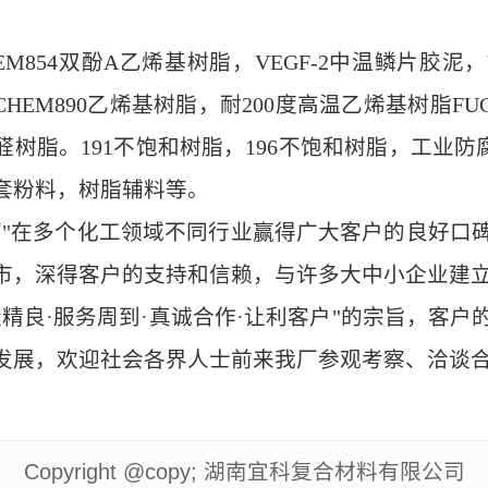
M854双酚A乙烯基树脂，VEGF-2中温鳞片胶泥，
EM890乙烯基树脂，耐200度高温乙烯基树脂FUCH
树脂。191不饱和树脂，
196不饱和树脂，工业
防
套粉料，树脂辅料等。
营"在多个化工领域不同行业赢得广大客户的良好口
市，深得客户的支持和信赖，与许多大中小企业建
精良·服务周到·真诚合作·让利客户"的宗旨，客
发展，欢迎社会各界人士前来我厂参观考察、洽谈
Copyright @copy; 湖南宜科复合材料有限公司