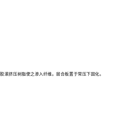
用胶滚挤压树脂使之渗入纤维。层合板置于常压下固化。