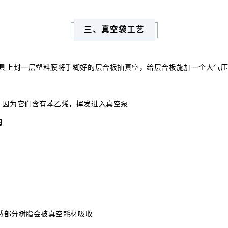
三、真空袋工艺
具上封一层塑料膜将手糊好的层合板抽真空，给层合板施加一个大气
，因为它们含有苯乙烯，挥发进入真空泵
润
当然部分树脂会被真空耗材吸收