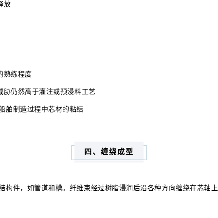
释放
的熟练程度
康威胁仍然高于灌注或预浸料工艺
船舶制造过程中芯材的粘结
四、缠绕成型
结构件，如管道和槽。纤维束经过树脂浸润后沿各种方向缠绕在芯轴